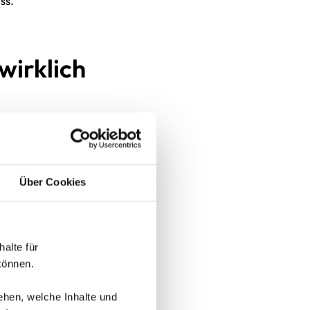
ss.
wirklich
Über Cookies
lte für 
können.
ehen, welche Inhalte und 
ion an