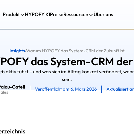
Produkt
HYPOFY KI
Preise
Ressourcen
Über uns
Insights
›
Warum HYPOFY das System-CRM der Zukunft ist
OFY das System-CRM der Z
 aktiv führt – und was sich im Alltag konkret verändert, wen
sein.
Palau-Gatell
Veröffentlicht am:
6. März 2026
Aktualisiert a
ales
erzeichnis