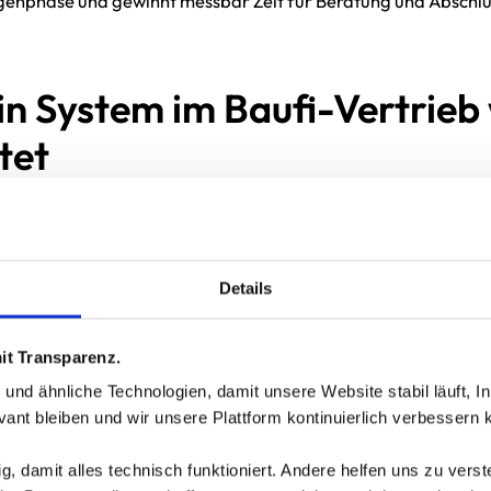
genphase und gewinnt messbar Zeit für Beratung und Abschlu
n System im Baufi-Vertrieb 
tet
kennst du nicht am Funktionsumfang – sondern daran, dass
eiser wird. Weniger Nachfragen, weniger manuelle Schleifen,
elerfassung. Laut Europace-Marktreport verarbeitet die
Details
anzierungsanfragen im hohen zweistelligen Milliardenbereich
mittler, die Prozesse systematisch führen, können dieses
it Transparenz.
erbar bedienen. Das bedeutet für Vermittler: Prozessführung
fortthema, sondern Voraussetzung für Wachstum.
 ähnliche Technologien, damit unsere Website stabil läuft, Inha
vant bleiben und wir unsere Plattform kontinuierlich verbessern 
fert drei Dinge zuverlässig:
, damit alles technisch funktioniert. Andere helfen uns zu verst
trale Wahrheit:
Vorgang, Status, Dokumente und Kommunikat