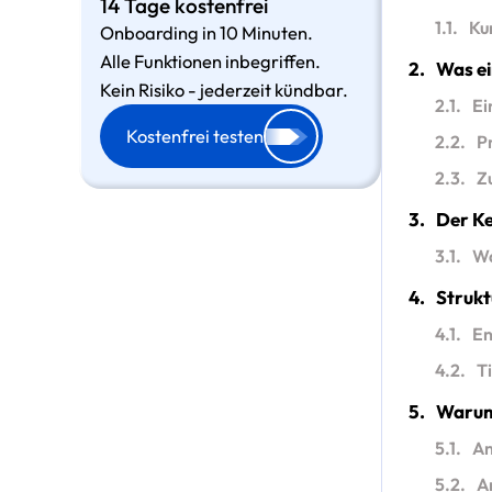
14 Tage kostenfrei
1.1.
Ku
Onboarding in 10 Minuten.
Alle Funktionen inbegriffen.
2.
Was ei
Kein Risiko - jederzeit kündbar.
2.1.
Ei
Kostenfrei testen
2.2.
P
2.3.
Z
3.
Der Ke
3.1.
Wa
4.
Strukt
4.1.
En
4.2.
T
5.
Warum
5.1.
An
5.2.
A