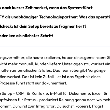
 nach kurzer Zeit merkst, wenn das System führt
 als unabhängiger Technologiepartner: Was das operati
lcheck: Ist dein Setup bereits zu fragmentiert?
denken als nächster Schritt
ngsvermittler, die heute skalieren, haben eines gemeinsam: S
nicht mehr manuell. Kunden liefern Unterlagen strukturiert ein
halten automatischen Status. Das Team übergibt Vorgänge
onsverlust. Das ist kein Zufall – es ist das Ergebnis eines
Prozesse führt statt nur dokumentiert.
e Setup – CRM für Kontakte, E-Mail für Dokumente, Excel für
pfwissen für Status – produziert Reibung genau dort, wo me
ommt. Du wirst zum Integrator: Du suchst, kopierst, fragst