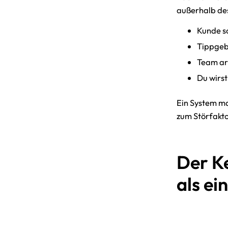
außerhalb des
Kunde s
Tippgeb
Team arb
Du wirst
Ein System ma
zum Störfakto
Der K
als ei