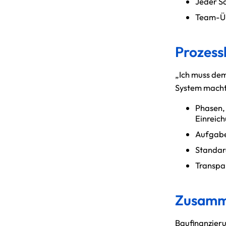
Jeder Sc
Team-Üb
Prozess
„Ich muss dem 
System macht
Phasen, 
Einreic
Aufgabe
Standard
Transpa
Zusamm
Baufinanzier