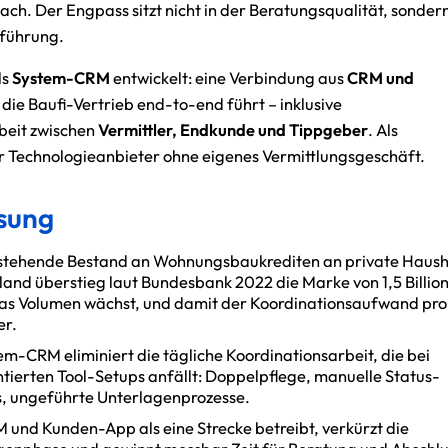
nach. Der Engpass sitzt nicht in der Beratungsqualität, sonder
sführung.
ls
System-CRM
entwickelt: eine Verbindung aus
CRM und
, die Baufi-Vertrieb end-to-end führt – inklusive
eit zwischen
Vermittler, Endkunde und Tippgeber
. Als
 Technologieanbieter ohne eigenes Vermittlungsgeschäft.
sung
stehende Bestand an Wohnungsbaukrediten an private Hausha
and überstieg laut Bundesbank 2022 die Marke von 1,5 Billio
das Volumen wächst, und damit der Koordinationsaufwand pro
er.
em-CRM eliminiert die tägliche Koordinationsarbeit, die bei
ierten Tool-Setups anfällt: Doppelpflege, manuelle Status-
, ungeführte Unterlagenprozesse.
und Kunden-App als eine Strecke betreibt, verkürzt die