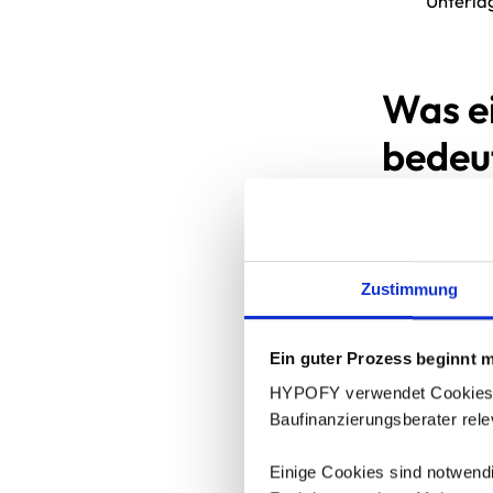
Unterla
Was ei
bedeu
Ein System er
dein Alltag l
weniger Dopp
Zustimmung
Plattform Fin
jährlich – Ver
Ein guter Prozess beginnt m
Volumen skali
ist kein Kom
HYPOFY verwendet Cookies und
Baufinanzierungsberater rele
Ein System lie
Einige Cookies sind notwendig
Eine zen