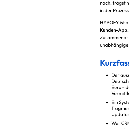
nach, trägst 
in der Prozes
HYPOFY ist a
Kunden-App
Zusammenarb
unabhängiger
Kurzfas
Der aus
Deutschl
Euro – 
Vermittl
Ein Syst
fragment
Updates
Wer CRM 