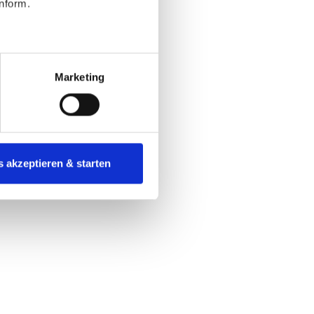
nform.
e –
t mit –
Marketing
s akzeptieren & starten