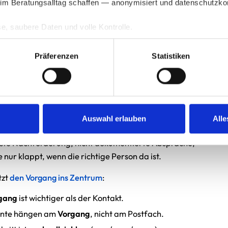
im Beratungsalltag schaffen — anonymisiert und datenschutzko
rt.
ogik statt Erinnerung:
Aus Ereignissen werden nächste Schritt
e, saubere Daten und volle Kontrolle. 
isch und nachvollziehbar.
st, welche Kategorien aktiviert werden.
narbeit als Standard:
Kunde und Tippgeber arbeiten geführ
Präferenzen
Statistiken
er Schattenkanäle.
Deutschland. DSGVO-konform umgesetzt.
hrheit statt zehn Versionen
en, Status und Notizen in verschiedenen Kanälen leben,
Auswahl erlauben
Alle
matisch Unsicherheit. Nicht „ob“, sondern „wann“: falsche
sste Nachforderung, nicht dokumentierte Absprache,
nur klappt, wenn die richtige Person da ist.
tzt
den Vorgang ins Zentrum
:
gang
ist wichtiger als der Kontakt.
nte hängen am
Vorgang
, nicht am Postfach.