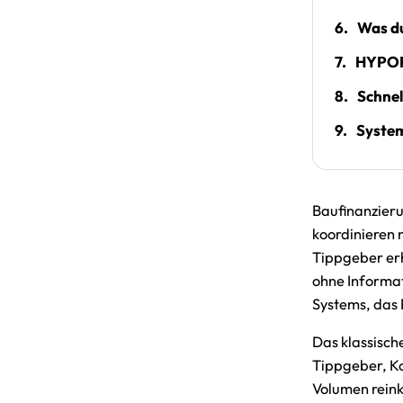
6.
Was du
7.
HYPOFY
8.
Schnel
9.
System
Baufinanzieru
koordinieren 
Tippgeber er
ohne Informati
Systems, das 
Das klassisch
Tippgeber, Ko
Volumen reink