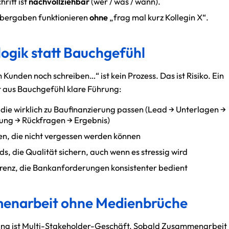
hritt ist
nachvollziehbar
(wer / was / wann).
ergaben funktionieren
ohne
„frag mal kurz Kollegin X“.
logik statt Bauchgefühl
Kunden noch schreiben…“ ist kein Prozess. Das ist Risiko. Ein
 aus Bauchgefühl klare Führung:
die wirklich zu Baufinanzierung passen (Lead → Unterlagen →
hung → Rückfragen → Ergebnis)
n, die nicht vergessen werden können
s, die Qualität sichern, auch wenn es stressig wird
renz, die Bankanforderungen konsistenter bedient
enarbeit ohne Medienbrüche
ung ist Multi-Stakeholder-Geschäft. Sobald Zusammenarbeit