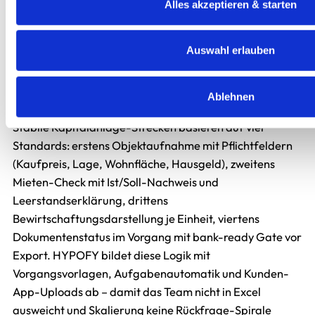
Alles akzeptieren & starten
verlassen.
Wie baue ich eine Kapitalanlage-
Auswahl erlauben
Strecke, die auch bei mehr Leads
stabil bleibt?
Ablehnen
Stabile Kapitalanlage-Strecken basieren auf vier
Standards: erstens Objektaufnahme mit Pflichtfeldern
(Kaufpreis, Lage, Wohnfläche, Hausgeld), zweitens
Mieten-Check mit Ist/Soll-Nachweis und
Leerstandserklärung, drittens
Bewirtschaftungsdarstellung je Einheit, viertens
Dokumentenstatus im Vorgang mit bank-ready Gate vor
Export. HYPOFY bildet diese Logik mit
Vorgangsvorlagen, Aufgabenautomatik und Kunden-
App-Uploads ab – damit das Team nicht in Excel
ausweicht und Skalierung keine Rückfrage-Spirale