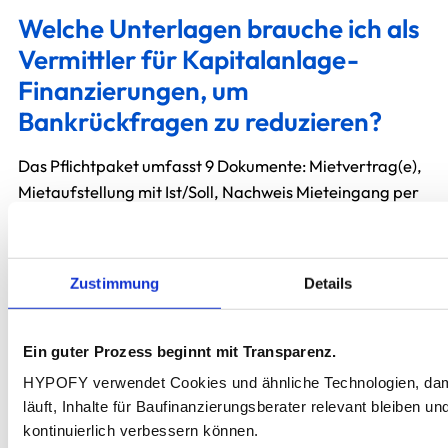
Welche Unterlagen brauche ich als
Vermittler für Kapitalanlage-
Finanzierungen, um
Bankrückfragen zu reduzieren?
Das Pflichtpaket umfasst 9 Dokumente: Mietvertrag(e),
Mietaufstellung mit Ist/Soll, Nachweis Mieteingang per
Kontoauszug, Hausgeldabrechnung bzw.
Wirtschaftsplan, Grundbuchauszug,
Kaufvertragsentwurf, Grundriss und Lageplan,
Zustimmung
Details
Energieausweis sowie Eigenkapitalnachweis. Ergänze
diese Unterlagen mit 5 Plausibilitätschecks zu Ist/Soll-
Miete, Leerstand, Bewirtschaftungskosten,
Ein guter Prozess beginnt mit Transparenz.
Verpflichtungen und EK-Herkunft. In HYPOFY führst du
HYPOFY verwendet Cookies und ähnliche Technologien, damit
Status (fehlt / da / geprüft / bank-ready) je Dokument
läuft, Inhalte für Baufinanzierungsberater relevant bleiben und
und setzt ein Gate vor der Einreichung – so sinken
kontinuierlich verbessern können.